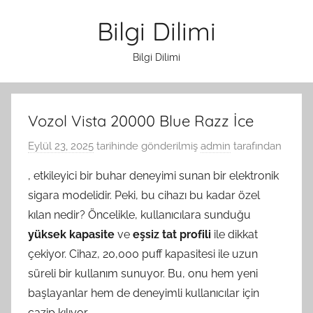
İçeriğe
Bilgi Dilimi
atla
Bilgi Dilimi
Vozol Vista 20000 Blue Razz İce
Eylül 23, 2025
tarihinde gönderilmiş
admin
tarafından
, etkileyici bir buhar deneyimi sunan bir elektronik
sigara modelidir. Peki, bu cihazı bu kadar özel
kılan nedir? Öncelikle, kullanıcılara sunduğu
yüksek kapasite
ve
eşsiz tat profili
ile dikkat
çekiyor. Cihaz, 20,000 puff kapasitesi ile uzun
süreli bir kullanım sunuyor. Bu, onu hem yeni
başlayanlar hem de deneyimli kullanıcılar için
cazip kılıyor.