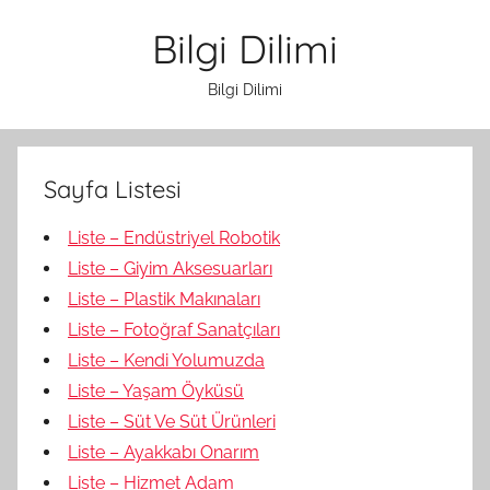
İçeriğe
Bilgi Dilimi
atla
Bilgi Dilimi
Sayfa Listesi
Liste – Endüstriyel Robotik
Liste – Giyim Aksesuarları
Liste – Plastik Makınaları
Liste – Fotoğraf Sanatçıları
Liste – Kendi Yolumuzda
Liste – Yaşam Öyküsü
Liste – Süt Ve Süt Ürünleri
Liste – Ayakkabı Onarım
Liste – Hizmet Adam