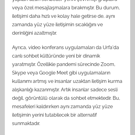
veya özel mesajlaşmalara bırakmıştır. Bu durum,
iletişimi daha hızlı ve kolay hale getirse de, aynı
zamanda yüz yüze iletişimin sıcaklığını ve
derinliğini azaltmıştır.
Ayrıca, video konferans uygulamaları da Urfa'da
canlı sohbet kültüründe yeni bir dinamik
yaratmıştır. Özellikle pandemi sürecinde Zoom,
Skype veya Google Meet gibi uygulamaların
kullanımı artmış ve insanlar uzaktan iletişim kurma
alışkanlığı kazanmıştır. Artık insanlar sadece sesli
değil, görüntülü olarak da sohbet etmektedir. Bu,
mesafeleri kaldırırken aynı zamanda yüz yüze
iletişimin yerini tutabilecek bir alternatif
sunmaktadır.