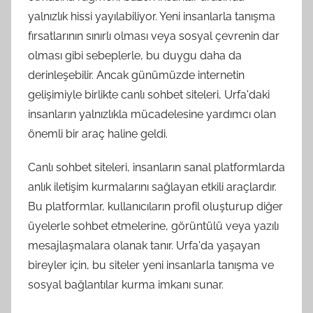
yalnızlık hissi yayılabiliyor. Yeni insanlarla tanışma
fırsatlarının sınırlı olması veya sosyal çevrenin dar
olması gibi sebeplerle, bu duygu daha da
derinleşebilir. Ancak günümüzde internetin
gelişimiyle birlikte canlı sohbet siteleri, Urfa'daki
insanların yalnızlıkla mücadelesine yardımcı olan
önemli bir araç haline geldi.
Canlı sohbet siteleri, insanların sanal platformlarda
anlık iletişim kurmalarını sağlayan etkili araçlardır.
Bu platformlar, kullanıcıların profil oluşturup diğer
üyelerle sohbet etmelerine, görüntülü veya yazılı
mesajlaşmalara olanak tanır. Urfa'da yaşayan
bireyler için, bu siteler yeni insanlarla tanışma ve
sosyal bağlantılar kurma imkanı sunar.