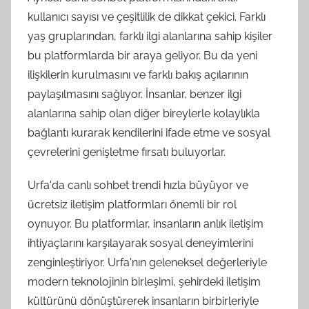
kullanıcı sayısı ve çeşitlilik de dikkat çekici. Farklı
yaş gruplarından, farklı ilgi alanlarına sahip kişiler
bu platformlarda bir araya geliyor. Bu da yeni
ilişkilerin kurulmasını ve farklı bakış açılarının
paylaşılmasını sağlıyor. İnsanlar, benzer ilgi
alanlarına sahip olan diğer bireylerle kolaylıkla
bağlantı kurarak kendilerini ifade etme ve sosyal
çevrelerini genişletme fırsatı buluyorlar.
Urfa'da canlı sohbet trendi hızla büyüyor ve
ücretsiz iletişim platformları önemli bir rol
oynuyor. Bu platformlar, insanların anlık iletişim
ihtiyaçlarını karşılayarak sosyal deneyimlerini
zenginleştiriyor. Urfa'nın geleneksel değerleriyle
modern teknolojinin birleşimi, şehirdeki iletişim
kültürünü dönüştürerek insanların birbirleriyle