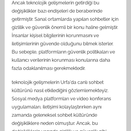
Ancak teknolojik gelişmelerin getirdiği bu
değişiklikler bazı endişeleri de beraberinde
getirmiştir. Sanal ortamlarda yapılan sohbetler için
gizlilik ve güvenlik önemli bir konu haline gelmiştir.
İnsanlar kişisel bilgilerinin korunmasını ve
iletişimlerinin güvende olduğunu bilmek isterler.
Bu sebeple, platformların güvenlik politikaları ve
kullanıcı verilerinin korunması konularına daha
fazla odaklanılması gerekmektedir.
teknolojik gelişmelerin Urfa'da canlı sohbet
kültürünü nasıl etkilediğini gözlemlemekteyiz.
Sosyal medya platformları ve video konferans
uygulamaları, iletişimi kolaylaştırırken aynı
zamanda geleneksel sohbet kültüründe
değişikliklere neden olmuştur. Ancak, bu