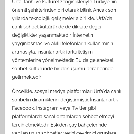
Urfa, tarihi ve kültürel zenginlikleriyle Türkiye'nin
önemli şehirlerinden biri olarak bilinir. Ancak son
yıllarda teknolojik gelişmelerle birlikte, Urfa'da
canlı sohbet kültüründe de dikkate değer
değişiklikler yaşanmaktadır. İnternetin
yaygınlaşması ve akıllı telefonların kullanımının
artmasıyla, insanlar artık farklı iletişim
yöntemlerine yönelmektedir. Bu da geleneksel
sohbet kültüründe bir dönüşümü beraberinde
getirmektedir.
Öncelikle, sosyal medya platformları Urfa'da canlı
sohbetin dinamiklerini değiştirmiştir. İnsanlar artık
Facebook, Instagram veya Twitter gibi
platformlarda sanal ortamlarda sohbet etmeyi
tercih etmektedir. Eskiden çay bahçelerinde
yapılan uzun sohbetler yerini çevrimiçi gruplara