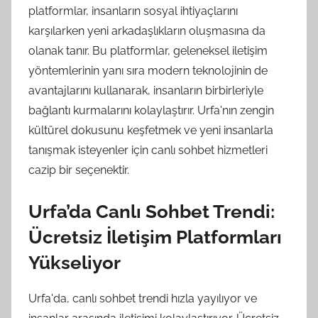
platformlar, insanların sosyal ihtiyaçlarını
karşılarken yeni arkadaşlıkların oluşmasına da
olanak tanır. Bu platformlar, geleneksel iletişim
yöntemlerinin yanı sıra modern teknolojinin de
avantajlarını kullanarak, insanların birbirleriyle
bağlantı kurmalarını kolaylaştırır. Urfa'nın zengin
kültürel dokusunu keşfetmek ve yeni insanlarla
tanışmak isteyenler için canlı sohbet hizmetleri
cazip bir seçenektir.
Urfa’da Canlı Sohbet Trendi:
Ücretsiz İletişim Platformları
Yükseliyor
Urfa'da, canlı sohbet trendi hızla yayılıyor ve