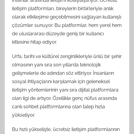
insanlar arasında iletişimi kolaylaştırıyor. Ücretsiz
iletişim platformları, bireylerin birbirleriyle anlık
olarak etkileşime geçebilmesini sağlayan kullanışlı
çözümler sunuyor. Bu platformlar, hem yerel hem
de uluslararası düzeyde geniş bir kullanıcı
kitlesine hitap ediyor.
Urfa, tarihi ve kültürel zenginlikleriyle ünlü bir şehir
olmasının yanı sıra son yıllarda teknolojik
gelişmelerle de adından söz ettiriyor. İnsanların
sosyal ihtiyaçlarını karşılamak için geleneksel
iletişim yöntemlerinin yanı sıra dijital platformlara
olan ilgi de artıyor. Özellikle genç nüfus arasında
canlı sohbet platformlarına olan talep hızla
yükseliyor.
Bu hızlı yükselişte, ücretsiz iletişim platformlarının