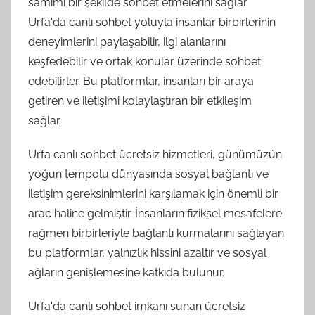
samimi bir şekilde sohbet etmelerini sağlar.
Urfa'da canlı sohbet yoluyla insanlar birbirlerinin
deneyimlerini paylaşabilir, ilgi alanlarını
keşfedebilir ve ortak konular üzerinde sohbet
edebilirler. Bu platformlar, insanları bir araya
getiren ve iletişimi kolaylaştıran bir etkileşim
sağlar.
Urfa canlı sohbet ücretsiz hizmetleri, günümüzün
yoğun tempolu dünyasında sosyal bağlantı ve
iletişim gereksinimlerini karşılamak için önemli bir
araç haline gelmiştir. İnsanların fiziksel mesafelere
rağmen birbirleriyle bağlantı kurmalarını sağlayan
bu platformlar, yalnızlık hissini azaltır ve sosyal
ağların genişlemesine katkıda bulunur.
Urfa'da canlı sohbet imkanı sunan ücretsiz