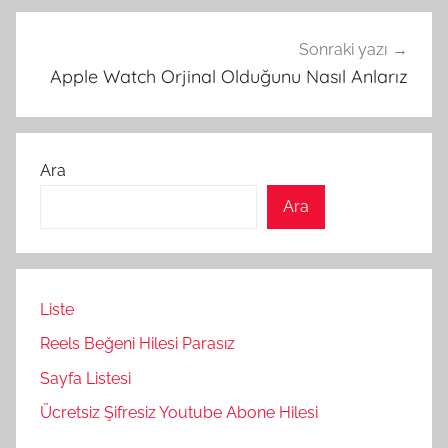
Sonraki yazı
Apple Watch Orjinal Olduğunu Nasıl Anlarız
Ara
Ara
Liste
Reels Beğeni Hilesi Parasız
Sayfa Listesi
Ücretsiz Şifresiz Youtube Abone Hilesi