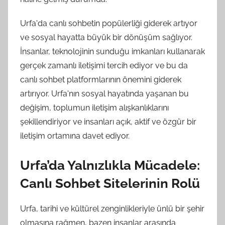
Urfa'da canlı sohbetin popülerliği giderek artıyor
ve sosyal hayatta büyük bir dönüşüm sağlıyor.
İnsanlar, teknolojinin sunduğu imkanları kullanarak
gerçek zamanlı iletişimi tercih ediyor ve bu da
canlı sohbet platformlarının önemini giderek
artırıyor. Urfa'nın sosyal hayatında yaşanan bu
değişim, toplumun iletişim alışkanlıklarını
şekillendiriyor ve insanları açık, aktif ve özgür bir
iletişim ortamına davet ediyor.
Urfa’da Yalnızlıkla Mücadele:
Canlı Sohbet Sitelerinin Rolü
Urfa, tarihi ve kültürel zenginlikleriyle ünlü bir şehir
olmasına rağmen, bazen insanlar arasında