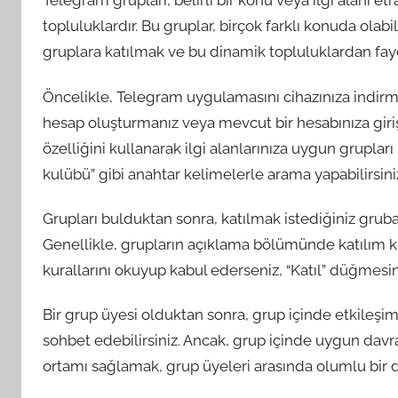
Telegram grupları, belirli bir konu veya ilgi alanı et
topluluklardır. Bu gruplar, birçok farklı konuda olabil
gruplara katılmak ve bu dinamik topluluklardan fayd
Öncelikle, Telegram uygulamasını cihazınıza indirm
hesap oluşturmanız veya mevcut bir hesabınıza gir
özelliğini kullanarak ilgi alanlarınıza uygun grupları 
kulübü” gibi anahtar kelimelerle arama yapabilirsini
Grupları bulduktan sonra, katılmak istediğiniz gruba 
Genellikle, grupların açıklama bölümünde katılım ku
kurallarını okuyup kabul ederseniz, “Katıl” düğmesine
Bir grup üyesi olduktan sonra, grup içinde etkileşim
sohbet edebilirsiniz. Ancak, grup içinde uygun davra
ortamı sağlamak, grup üyeleri arasında olumlu bir 