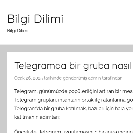
İçeriğe
atla
Bilgi Dilimi
Bilgi Dilimi
Telegramda bir gruba nasıl 
Ocak 26, 2025
tarihinde gönderilmiş
admin
tarafından
Telegram, günümüzde popülerliğini artıran bir mesa
Telegram grupları, insanların ortak ilgi alanlarına gö
Telegram’da bir gruba katılmak, bazıları için hala yen
katılmanın adımları:
Öncelikle, Telegram uygulamasını cihazınıza indiri