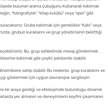
t köşede bulunan arama çubuğunu kullanarak katılmak
eğin, “fotografçılık”, “kitap kulübü” veya “spor” gibi.
ulacaksınız. Gruba katılmak için genellikle “Katıl” veya
zda, grubun kurallarını ve grup yöneticisinin belirttiği
 geçebilirsiniz. Bu, grup sohbetinde mesaj göndermek,
lerine katılmak gibi çeşitli şekillerde olabilir.
inamiklere sahip olabilir. Bu nedenle, grup kurallarını ve
ygı göstermek için uygun davranışlar sergileyin.
 göre bir araya geldiği ve etkileşimde bulunduğu dinamik
uluklarda yer almanın ve deneyimlerin keyfini çıkarmanın