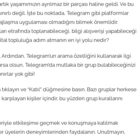
 artık yaşamımızın ayrılmaz bir parçası haline geldi. Ve bu
nırlı değil. İşte bu noktada, Telegram gibi platformlar
sajlaşma uygulaması olmadığını bilmek önemlidir.
ları etrafında toplanabileceği, bilgi alışverişi yapabileceği
ijital topluluğa adım atmanın en iyi yolu nedir?
. Ardından, Telegram’un arama özelliğini kullanarak ilgi
lursa olsun, Telegram’da mutlaka bir grup bulabileceğinizi
nırlar yok gibi!
 tıklayın ve “Katıl” düğmesine basın. Bazı gruplar herkese
i karşılayan kişiler içindir, bu yüzden grup kurallarını
eleriyle etkileşime geçmek ve konuşmaya katılmak
diğer üyelerin deneyimlerinden faydalanın. Unutmayın,