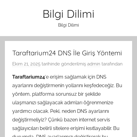
İçeriğe
Bilgi Dilimi
atla
Bilgi Dilimi
Taraftarium24 DNS İle Giriş Yöntemi
Ekim 21, 2025
tarihinde gönderilmiş
admin
tarafından
Taraftarium24
‘e erişim sağlamak için DNS
ayarlarını değiştirmenin yollarını keşfedeceğiz. Bu
yöntem, platforma sorunsuz bir şekilde
ulaşmanızı sağlayacak adımları öğrenmenize
yardımcı olacak. Peki, neden DNS ayarlarını
değiştirmeliyiz? Çünkü bazen internet servis
sağlayıcıları belirli sitelere erişimi kısıtlayabilir. Bu
durumda, DNS ayarlarımızı değiştirerek bu