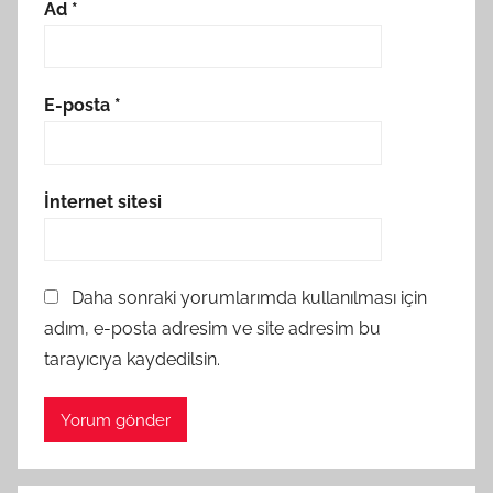
Ad
*
E-posta
*
İnternet sitesi
Daha sonraki yorumlarımda kullanılması için
adım, e-posta adresim ve site adresim bu
tarayıcıya kaydedilsin.