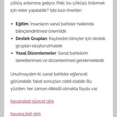
çöküş anlamına geliyor. Peki, bu çöküşü önlemek
için neler yapılabilir? İşte bazı öneriler:
Eğitim
: İnsanların sanal bahisler hakkında
bilinçlendirilmesi önemlidir.
Destek Grupları
: Kaybeden bireyler için destek
grupları oluşturulmalıdır.
Yasal Düzenlemeler
: Sanal bahislerin
denetlenmesi ve düzenlenmesi gerekmektedir.
Unutmayalım ki, sanal bahisler eğlenceli
görünebilir, fakat sonuçları ciddi olabilir. Bu
yüzden, her zaman dikkatli olmakta fayda var.
havanabet güncel giriş
havana bet giriş