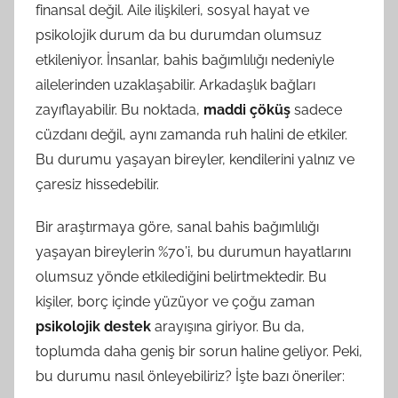
finansal değil. Aile ilişkileri, sosyal hayat ve
psikolojik durum da bu durumdan olumsuz
etkileniyor. İnsanlar, bahis bağımlılığı nedeniyle
ailelerinden uzaklaşabilir. Arkadaşlık bağları
zayıflayabilir. Bu noktada,
maddi çöküş
sadece
cüzdanı değil, aynı zamanda ruh halini de etkiler.
Bu durumu yaşayan bireyler, kendilerini yalnız ve
çaresiz hissedebilir.
Bir araştırmaya göre, sanal bahis bağımlılığı
yaşayan bireylerin %70’i, bu durumun hayatlarını
olumsuz yönde etkilediğini belirtmektedir. Bu
kişiler, borç içinde yüzüyor ve çoğu zaman
psikolojik destek
arayışına giriyor. Bu da,
toplumda daha geniş bir sorun haline geliyor. Peki,
bu durumu nasıl önleyebiliriz? İşte bazı öneriler: