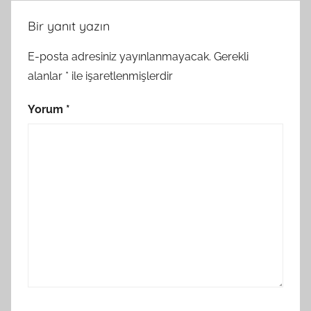
Bir yanıt yazın
E-posta adresiniz yayınlanmayacak.
Gerekli
alanlar
*
ile işaretlenmişlerdir
Yorum
*