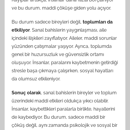
ve bu durum, maddi çöküşe giden yolu açıyor.
Bu durum sadece bireyleri değil,
toplumları da
etkiliyor
. Sanal bahislerin yaygınlaşması, aile
içindeki ilişkileri zayıflatıyor. Aileler, maddi sorunlar
yüzünden çatışmalar yaşıyor. Ayrıca, toplumda
genel bir huzursuzluk ve güvensizlik ortamı
oluşuyor. İnsanlar, paralarını kaybetmenin getirdiği
stresle başa çıkmaya çalışırken, sosyal hayatları
da olumsuz etkileniyor.
Sonuç olarak
, sanal bahislerin bireyler ve toplum
üzerindeki maddi etkileri oldukça yıkıcı olabilir.
İnsanlar, kaybettikleri paralarla birlikte, hayallerini
de kaybediyor. Bu durum, sadece maddi bir
çöküş değil, aynı zamanda psikolojik ve sosyal bir