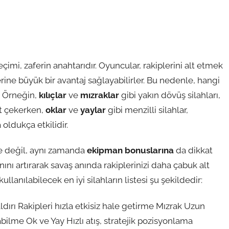
çimi, zaferin anahtarıdır. Oyuncular, rakiplerini alt etmek
lerine büyük bir avantaj sağlayabilirler. Bu nedenle, hangi
. Örneğin,
kılıçlar
ve
mızraklar
gibi yakın dövüş silahları,
kat çekerken,
oklar
ve
yaylar
gibi menzilli silahlar,
ldukça etkilidir.
ne değil, aynı zamanda
ekipman bonuslarına
da dikkat
anını artırarak savaş anında rakiplerinizi daha çabuk alt
llanılabilecek en iyi silahların listesi şu şekildedir:
saldırı Rakipleri hızla etkisiz hale getirme Mızrak Uzun
ilme Ok ve Yay Hızlı atış, stratejik pozisyonlama