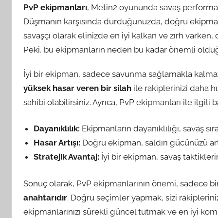
PvP ekipmanları
, Metin2 oyununda savaş performan
Düşmanın karşısında durduğunuzda, doğru ekipman
savaşçı olarak elinizde en iyi kalkan ve zırh varken, 
Peki, bu ekipmanların neden bu kadar önemli old
İyi bir ekipman, sadece savunma sağlamakla kalmaz;
yüksek hasar veren bir silah
ile rakiplerinizi daha h
sahibi olabilirsiniz. Ayrıca, PvP ekipmanları ile ilgili
Dayanıklılık:
Ekipmanların dayanıklılığı, savaş sır
Hasar Artışı:
Doğru ekipman, saldırı gücünüzü artı
Stratejik Avantaj:
İyi bir ekipman, savaş taktiklerin
Sonuç olarak, PvP ekipmanlarının önemi, sadece bir
anahtarıdır
. Doğru seçimler yapmak, sizi rakiplerin
ekipmanlarınızı sürekli güncel tutmak ve en iyi komb