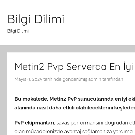
İçeriğe
atla
Bilgi Dilimi
Bilgi Dilimi
Metin2 Pvp Serverda En İyi 
Mayıs 9, 2025
tarihinde gönderilmiş
admin
tarafından
Bu makalede, Metin2 PvP sunucularında en iyi eki
alanında nasıl daha etkili olabileceklerini keşfede
PvP ekipmanları
, savaş performansını doğrudan etk
olan mücadelenizde avantaj sağlamanıza yardımcı olur.