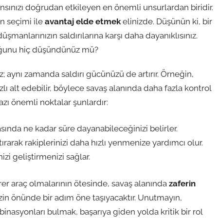
sınızı doğrudan etkileyen en önemli unsurlardan biridir.
 seçimi ile
avantaj elde etmek
elinizde. Düşünün ki, bir
düşmanlarınızın saldırılarına karşı daha dayanıklısınız.
uğunu hiç düşündünüz mü?
 aynı zamanda saldırı gücünüzü de artırır. Örneğin,
ızlı alt edebilir, böylece savaş alanında daha fazla kontrol
 bazı önemli noktalar şunlardır:
asında ne kadar süre dayanabileceğinizi belirler.
rarak rakiplerinizi daha hızlı yenmenize yardımcı olur.
izi geliştirmenizi sağlar.
er araç olmalarının ötesinde, savaş alanında
zaferin
izin önünde bir adım öne taşıyacaktır. Unutmayın,
inasyonları bulmak, başarıya giden yolda kritik bir rol