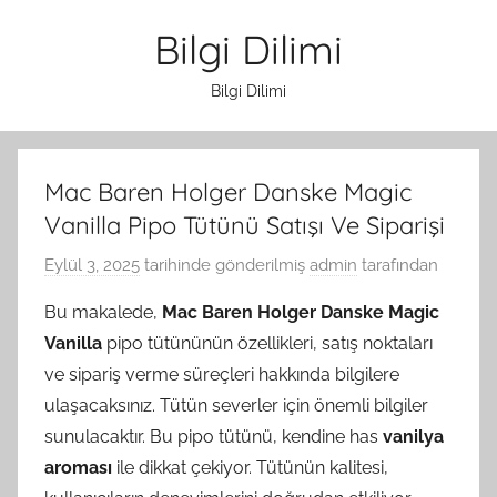
İçeriğe
Bilgi Dilimi
atla
Bilgi Dilimi
Mac Baren Holger Danske Magic
Vanilla Pipo Tütünü Satışı Ve Siparişi
Eylül 3, 2025
tarihinde gönderilmiş
admin
tarafından
Bu makalede,
Mac Baren Holger Danske Magic
Vanilla
pipo tütününün özellikleri, satış noktaları
ve sipariş verme süreçleri hakkında bilgilere
ulaşacaksınız. Tütün severler için önemli bilgiler
sunulacaktır. Bu pipo tütünü, kendine has
vanilya
aroması
ile dikkat çekiyor. Tütünün kalitesi,