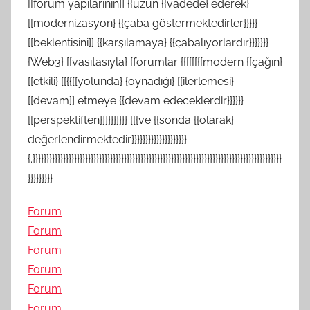
[[forum yapılarının]] {{uzun {{vadede} ederek}
[[modernizasyon} {{çaba göstermektedirler}}}}}
[[beklentisini]] {{karşılamaya} {{çabalıyorlardır}}}}}}}
{Web3} [[vasıtasıyla} {forumlar {{[[[[{{modern {{çağın}
[[etkili} [[{{[[yolunda} {oynadığı} [[ilerlemesi}
[[devam]] etmeye {{devam edeceklerdir}}}}}}
[[perspektiften}}}}}}}}}} {{{ve {{sonda {{olarak}
değerlendirmektedir}}}}}}}}}}}}}}}}}}}}
{.}}}}}}}}}}}}}}}}}}}}}}}}}}}}}}}}}}}}}}}}}}}}}}}}}}}}}}}}}}}}}}}}}}}}}}}}}}}}}}}}}}}}}}}}}}
}}}}}}}}}
Forum
Forum
Forum
Forum
Forum
Forum