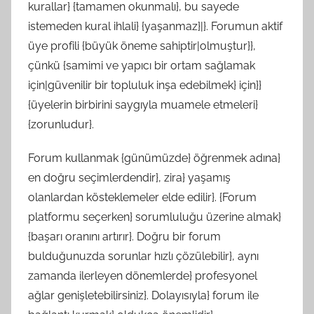
kurallar} {tamamen okunmalı}, bu sayede
istemeden kural ihlali} {yaşanmaz}|}. Forumun aktif
üye profili {büyük öneme sahiptir|olmuştur}},
çünkü {samimi ve yapıcı bir ortam sağlamak
için|güvenilir bir topluluk inşa edebilmek} için}}
{üyelerin birbirini saygıyla muamele etmeleri}
{zorunludur}.
Forum kullanmak {günümüzde} öğrenmek adına}
en doğru seçimlerdendir}, zira} yaşamış
olanlardan kösteklemeler elde edilir}. {Forum
platformu seçerken} sorumluluğu üzerine almak}
{başarı oranını artırır}. Doğru bir forum
bulduğunuzda sorunlar hızlı çözülebilir}, aynı
zamanda ilerleyen dönemlerde} profesyonel
ağlar genişletebilirsiniz}. Dolayısıyla} forum ile