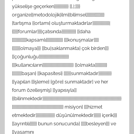
yükselişe geçerken}}}}}}}}}}}} [[,|;]]}}
organize}|metodolojik|ilmi|bilimsel}}}}}}}]]]]}}}}
{tartışma {{ortamı} oluşturmaktadırlar}}}}}}}}}}}}}}|
{[[{{forumlar}}}|çatısında}}}}}}}}}}}} [[daha
[[[[{{{{[[[[kapsamlı}}}}}}}}}}}}}} {[[konuşmalar}}}}
{[[[[{{olmaya}}} [[bu|saklanmakta} çok birden]]}
[[çoğunluğu}}}}}}}}}}}}}}}}}}}}}}}}}
{[[kullanıcıların}}}}}}}}}}}}}}}}}}}}}}}}}} [[olmakta]}}}}}}}}}
[[[[[[[[başarı} [[kapasitesi} [[[[{{sunmaktadır}}}}}}}}}}}
{{yapılan {{işleme} {göre} sunmaktadır} ve her
forum özelleşmiş} [[yapısıyla]]
{{bilinmektedir}}}}}}}}}}}}}}}}}}}}}}}}}}}}}}}}}}}}}}}}}}}}}}}}}}}}}}}}}}}}}}}}}}
}}}}}}}}}}}}}}}}}}}}}}}}}}}}}}}}}}}}}}}}}}} misiyon} {[[hizmet
etmektedir]}}}}}}}}}}}}}}} düşünülmektedir}}}}}} içerik}}}
[[ayrıntılı}}}}}} bunun sonucunda} [[[[besleyen}}} ve
[[yaşamını