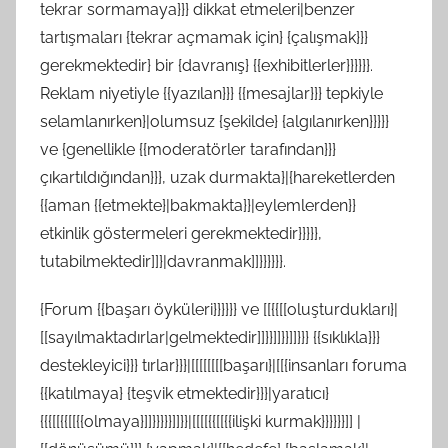
tekrar sormamaya}}} dikkat etmeleri|benzer
tartışmaları {tekrar açmamak için} {çalışmak}}}
gerekmektedir} bir {davranış} {{exhibitlerler}}}}}}.
Reklam niyetiyle {{yazılan}}} {{mesajlar}}} tepkiyle
selamlanırken}|olumsuz {şekilde} {algılanırken}}}}}
ve {genellikle {{moderatörler tarafından}}}
çıkartıldığından}}}, uzak durmakta}|{hareketlerden
{{aman {{etmekte}|bakmakta}}|eylemlerden}}
etkinlik göstermeleri gerekmektedir}}}}},
tutabilmektedir]]}|davranmak]]}}}}}}.
{Forum {{başarı öyküleri}}}}}} ve [[{{[[oluşturdukları}|
[[sayılmaktadırlar|gelmektedir]]}}]]}}]]}}} {{sıklıkla}}}
destekleyici}}} tırlar}}}|[[[[[[[[başarı}|[[{insanları foruma
{{katılmaya} {teşvik etmektedir}}}|yaratıcı}
{{{[[{{[[{{olmaya}]]}}}}}]]}}|[[[[{{[[{{ilişki kurmak}}}}}}]] |