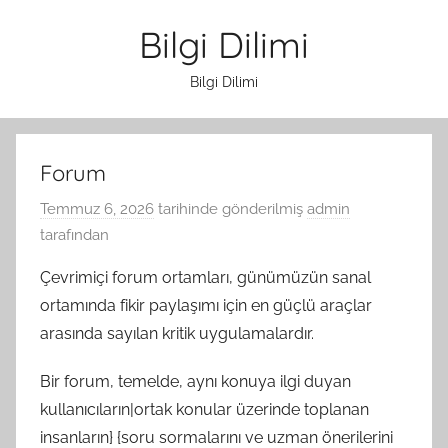
İçeriğe
Bilgi Dilimi
atla
Bilgi Dilimi
Forum
Temmuz 6, 2026
tarihinde gönderilmiş
admin
tarafından
Çevrimiçi forum ortamları, günümüzün sanal
ortamında fikir paylaşımı için en güçlü araçlar
arasında sayılan kritik uygulamalardır.
Bir forum, temelde, aynı konuya ilgi duyan
kullanıcıların|ortak konular üzerinde toplanan
insanların} {soru sormalarını ve uzman önerilerini