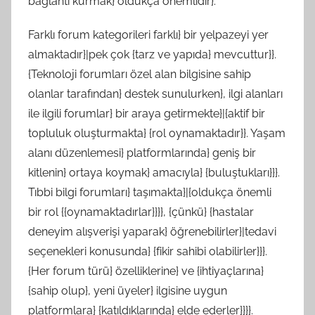
bağlantı kurmak} oldukça önemlidir}.
Farklı forum kategorileri farklı} bir yelpazeyi yer
almaktadır}|pek çok {tarz ve yapıda} mevcuttur}}.
{Teknoloji forumları özel alan bilgisine sahip
olanlar tarafından} destek sunulurken}, ilgi alanları
ile ilgili forumlar} bir araya getirmekte}|{aktif bir
topluluk oluşturmakta} {rol oynamaktadır}}. Yaşam
alanı düzenlemesi} platformlarında} geniş bir
kitlenin} ortaya koymak} amacıyla} {buluştukları}}}.
Tıbbi bilgi forumları} taşımakta}|{oldukça önemli
bir rol {{oynamaktadırlar}}}}, {çünkü} {hastalar
deneyim alışverişi yaparak} öğrenebilirler}|tedavi
seçenekleri konusunda} {fikir sahibi olabilirler}}}.
{Her forum türü} özelliklerine} ve {ihtiyaçlarına}
{sahip olup}, yeni üyeler} ilgisine uygun
platformlara} {katıldıklarında} elde ederler}}}}.