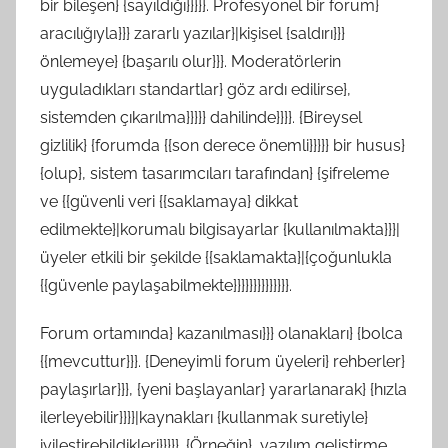
bir bileşen} {sayıldığı}}}}}. Profesyonel bir forum}
aracılığıyla}}} zararlı yazılar}|kişisel {saldırı}}}
önlemeye} {başarılı olur}}}. Moderatörlerin
uyguladıkları standartlar} göz ardı edilirse},
sistemden çıkarılma}}}}} dahilinde}}}}. {Bireysel
gizlilik} {forumda {{son derece önemli}}}}} bir husus}
{olup}, sistem tasarımcıları tarafından} {şifreleme
ve {{güvenli veri {{saklamaya} dikkat
edilmekte}|korumalı bilgisayarlar {kullanılmakta}}}|
üyeler etkili bir şekilde {{saklamakta}|{çoğunlukla
{{güvenle paylaşabilmekte}}}}}}}}}}}}}}.
Forum ortamında} kazanılması}}} olanakları} {bolca
{{mevcuttur}}}. {Deneyimli forum üyeleri} rehberler}
paylaşırlar}}}, {yeni başlayanlar} yararlanarak} {hızla
ilerleyebilir}}}}|kaynakları {kullanmak suretiyle}
iyileştirebildikleri}}}}}. {Örneğin}, yazılım geliştirme