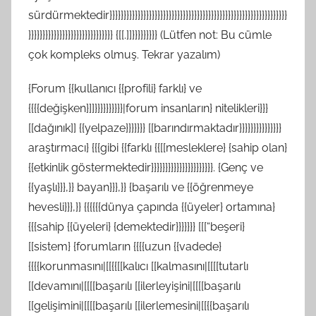
sürdürmektedir}}}}}}}}}}}}}}}}}}}}}}}}}}}}}}}}}}}}}}}}}}}}}}}}}}}}}}}}}}}}}}}
}}}}}}}}}}}}}}}}}}}}}}}}}}}}}} {[[.]]}}}}}}}}} (Lütfen not: Bu cümle
çok kompleks olmuş. Tekrar yazalım)
{Forum {{kullanıcı {{profili} farklı} ve
{{{{değişken}]]}}}}}}}}}}|forum insanların} nitelikleri}}}
[[dağınık]] {{yelpaze}}}}}}} [[barındırmaktadır}}}}}}}}}}}}}}}
araştırmacı} {{{gibi {{farklı {{[[mesleklere} {sahip olan}
{{etkinlik göstermektedir}}}}}}}}}}}}}}}}}}}}}}. {Genç ve
{{yaşlı}}},}} bayan}}},}} {başarılı ve {{öğrenmeye
hevesli}}},}} {{{{{{dünya çapında {{üyeler} ortamına}
{{{sahip {{üyeleri} {demektedir}}}}}}} [[[“beşeri}
[[sistem} {forumların {{{{uzun {{vadede}
{{{{korunmasını|[[{{[[kalıcı [[kalmasını|[[[[tutarlı
[[devamını|[[[[başarılı [[ilerleyişini|[[[[başarılı
[[gelişimini|[[[[başarılı [[ilerlemesini|[[{{başarılı