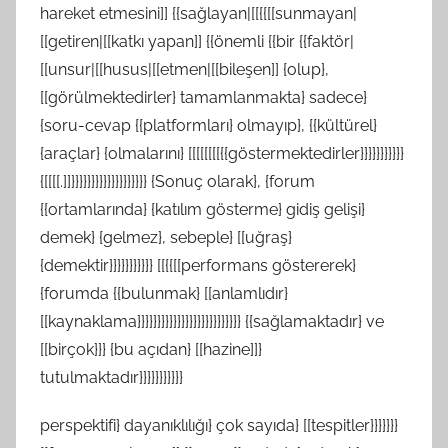
hareket etmesini]] {{sağlayan|[[{{[[sunmayan|
[[getiren|[[katkı yapan]] {{önemli {{bir {{faktör|
[[unsur|[[husus|[[etmen|[[bileşen]] {olup},
[[görülmektedirler} tamamlanmakta} sadece}
{soru-cevap {{platformları} olmayıp}, {{kültürel}
{araçlar} {olmalarını} [[[[[[[[{{göstermektedirler}}}}}}}}}}}
{[[[[.]]}}}}}}}}}}}}}}}}}}} {Sonuç olarak}, {forum
{{ortamlarında} {katılım gösterme} gidiş gelişi}
demek} {gelmez}, sebeple} [[uğraş}
{demektir}}}}}}}}}}} [[{{[[performans göstererek}
{forumda {{bulunmak} [[anlamlıdır}
[[kaynaklama}}}}}}}}}}}}}}}}}}}}}}}}}} {{sağlamaktadır} ve
[[birçok}}} {bu açıdan} [[hazine]]}
tutulmaktadır}}}}}}}}}}}
perspektifi} dayanıklılığı} çok sayıda} [[tespitler}}}}}}}