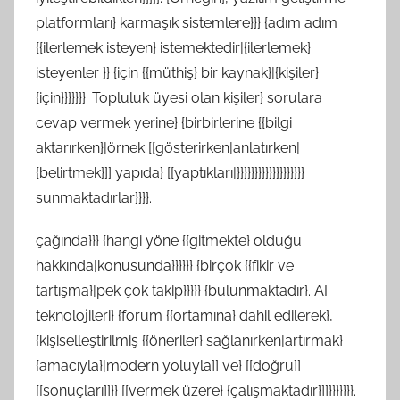
platformları} karmaşık sistemlere}}} {adım adım
{{ilerlemek isteyen} istemektedir|{ilerlemek}
isteyenler }} {için {{müthiş} bir kaynak}|{kişiler}
{için}}}}}}}. Topluluk üyesi olan kişiler} sorulara
cevap vermek yerine} {birbirlerine {{bilgi
aktarırken}|örnek [[gösterirken|anlatırken|
{belirtmek}]] yapıda} [[yaptıkları|}}}}}}}}}}}}}}}}}}}
sunmaktadırlar}}}}.
çağında}}} {hangi yöne {{gitmekte} olduğu
hakkında|konusunda}}}}}} {birçok {{fikir ve
tartışma}|pek çok takip}}}}} {bulunmaktadır}. AI
teknolojileri} {forum {{ortamına} dahil edilerek},
{kişiselleştirilmiş {{öneriler} sağlanırken|artırmak}
{amacıyla}|modern yoluyla]] ve} [[doğru]]
[[sonuçları]]}} [[vermek üzere} {çalışmaktadır}]]}}}}}}}.