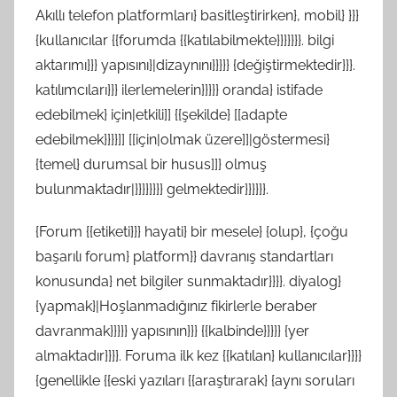
Akıllı telefon platformları} basitleştirirken}, mobil} }}}
{kullanıcılar {{forumda {{katılabilmekte}}}}}}}. bilgi
aktarımı}}} yapısını}|dizaynını}}}}} {değiştirmektedir}}}.
katılımcıları}}} ilerlemelerin}}}}} oranda} istifade
edebilmek} için|etkili]] {{şekilde} [[adapte
edebilmek}}}}]] [[için|olmak üzere]]|göstermesi}
{temel} durumsal bir husus]]} olmuş
bulunmaktadır|}}}}}}}} gelmektedir}}}}}}.
{Forum {{etiketi}}} hayati} bir mesele} {olup}, {çoğu
başarılı forum} platform}} davranış standartları
konusunda} net bilgiler sunmaktadır}}}}. diyalog}
{yapmak}|Hoşlanmadığınız fikirlerle beraber
davranmak}}}}} yapısının}}} {{kalbinde}}}}} {yer
almaktadır}}}}. Foruma ilk kez {{katılan} kullanıcılar}}}}
{genellikle {{eski yazıları {{araştırarak} {aynı soruları