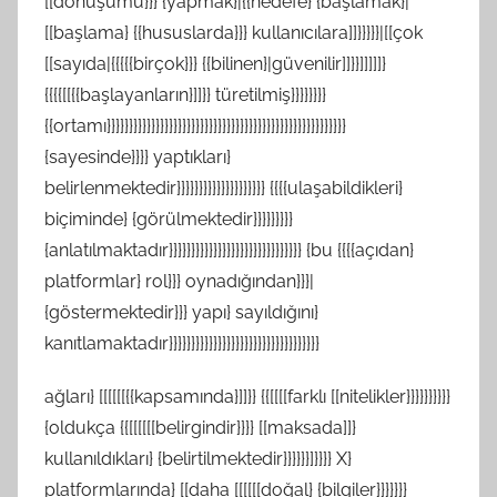
[[dönüşümü}}} {yapmak}|{{hedefe} {başlamak}|
[[başlama} {{hususlarda}}} kullanıcılara]]}}}}}|[[çok
[[sayıda|{{{{{birçok}}} {{bilinen}|güvenilir]]}}]]]]]}
{{{{[[{{başlayanların}]]}} türetilmiş}}}}}}}}
{{ortamı}}}}}}}}}}}}}}}}}}}}}}}}}}}}}}}}}}}}}}}}}}}}}}}}}}}}}}
{sayesinde}}}} yaptıkları}
belirlenmektedir}}}}}}}}}}}}}}}}}}}} {{{{ulaşabildikleri}
biçiminde} {görülmektedir}}}}}}}}}
{anlatılmaktadır}}}}}}}}}}}}}}}}}}}}}}}}}}}}}} {bu {{{{açıdan}
platformlar} rol}}} oynadığından}}}|
{göstermektedir}}} yapı} sayıldığını}
kanıtlamaktadır}}}}}}}}}}}}}}}}}}}}}}}}}}}}}}}}}}
ağları} [[[[[[{{kapsamında}]]}} {{[[[[farklı [[nitelikler}}}}}}}}}}
{oldukça {{[[[[[[belirgindir}}}} [[maksada]]}
kullanıldıkları} {belirtilmektedir}}}}}}]}}}} X}
platformlarında} [[daha [[[[[[doğal} {bilgiler}}}}}}}