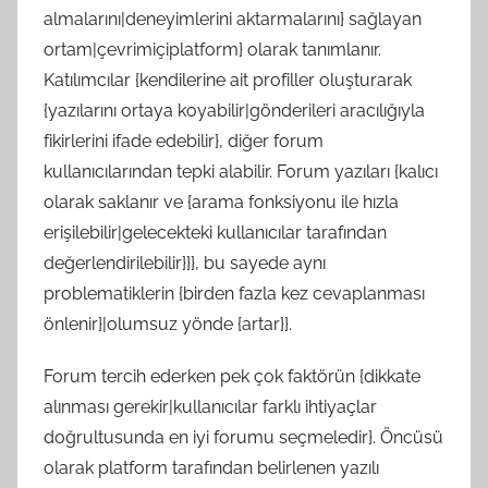
almalarını|deneyimlerini aktarmalarını} sağlayan
ortam|çevrimiçiplatform} olarak tanımlanır.
Katılımcılar {kendilerine ait profiller oluşturarak
{yazılarını ortaya koyabilir|gönderileri aracılığıyla
fikirlerini ifade edebilir}, diğer forum
kullanıcılarından tepki alabilir. Forum yazıları {kalıcı
olarak saklanır ve {arama fonksiyonu ile hızla
erişilebilir|gelecekteki kullanıcılar tarafından
değerlendirilebilir}}}, bu sayede aynı
problematiklerin {birden fazla kez cevaplanması
önlenir}|olumsuz yönde {artar}}.
Forum tercih ederken pek çok faktörün {dikkate
alınması gerekir|kullanıcılar farklı ihtiyaçlar
doğrultusunda en iyi forumu seçmeledir}. Öncüsü
olarak platform tarafından belirlenen yazılı