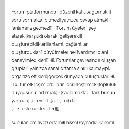
Forum platformunda {{düzenli katkı sağlamak}}}
soru sormakla} bitmez}|yalnızca cevap almak}
{anlamına gelmez}}}}. {Forum üyeleri} şey
alarak}|karşılıklı olarak {gelişerek}}}
oluşturabildikleri}|anlamlı bağlantılar
oluşturdukları}|büyütmelerine} {yardımcı olan}
deneyimledikleri}}}}}}}. Forumlar çevresinde oluşan
gruplar} yalnızca sanal ortama sınırlı kalmayıp},
organize ettikleri}|gerçek dünyada buluştukları}}}}.
{Bu tür etkileşimler}}} larını derinleştirmek}|topluluk
duygusunu {artırmak}}} {sağlamaktadırlar}, bunun
yanında} {bireysel {{gelişimi} da
{desteklemektedirler}}}}.
sunulan emniyet} ortamı}} hisse} {oynadığı}|önemli