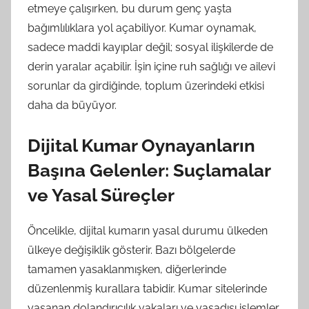
etmeye çalışırken, bu durum genç yaşta
bağımlılıklara yol açabiliyor. Kumar oynamak,
sadece maddi kayıplar değil; sosyal ilişkilerde de
derin yaralar açabilir. İşin içine ruh sağlığı ve ailevi
sorunlar da girdiğinde, toplum üzerindeki etkisi
daha da büyüyor.
Dijital Kumar Oynayanların
Başına Gelenler: Suçlamalar
ve Yasal Süreçler
Öncelikle, dijital kumarın yasal durumu ülkeden
ülkeye değişiklik gösterir. Bazı bölgelerde
tamamen yasaklanmışken, diğerlerinde
düzenlenmiş kurallara tabidir. Kumar sitelerinde
yaşanan dolandırıcılık vakaları ve yasadışı işlemler,