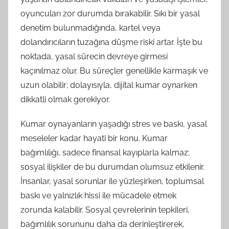
oyuncuları zor durumda bırakabilir. Sıkı bir yasal
denetim bulunmadığında, kartel veya
dolandırıcıların tuzağına düşme riski artar. İşte bu
noktada, yasal sürecin devreye girmesi
kaçınılmaz olur. Bu süreçler genellikle karmaşık ve
uzun olabilir; dolayısıyla, dijital kumar oynarken
dikkatli olmak gerekiyor.
Kumar oynayanların yaşadığı stres ve baskı, yasal
meseleler kadar hayati bir konu. Kumar
bağımlılığı, sadece finansal kayıplarla kalmaz;
sosyal ilişkiler de bu durumdan olumsuz etkilenir.
İnsanlar, yasal sorunlar ile yüzleşirken, toplumsal
baskı ve yalnızlık hissi ile mücadele etmek
zorunda kalabilir. Sosyal çevrelerinin tepkileri,
bağımlılık sorununu daha da derinleştirerek,