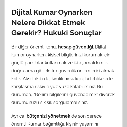
Dijital Kumar Oynarken
Nelere Dikkat Etmek
Gerekir? Hukuki Sonuçlar
Bir diğer önemli konu,
hesap güvenliği
. Dijital
kumar oynarken, kişisel bilgilerinizi korumak için
güçlü parolalar kullanmak ve iki aşamalı kimlik
doğrulama gibi ekstra güvenlik önlemlerini almak
kritik. Aksi takdirde, kimlik hırsızlığı gibi tehlikelerle
karşılaşma riskiyle yüz yüze kalabilirsiniz. Bu
durumda, “Benim bilgilerim güvende mi?” diyerek
durumunuzu sık sık sorgulamalısınız.
Ayrıca,
bütçenizi yönetmek
de son derece
önemli. Kumar bağımlılığı, kişinin yaşamını