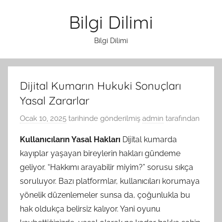
İçeriğe
Bilgi Dilimi
atla
Bilgi Dilimi
Dijital Kumarın Hukuki Sonuçları
Yasal Zararlar
Ocak 10, 2025
tarihinde gönderilmiş
admin
tarafından
Kullanıcıların Yasal Hakları
Dijital kumarda
kayıplar yaşayan bireylerin hakları gündeme
geliyor. “Hakkımı arayabilir miyim?” sorusu sıkça
soruluyor. Bazı platformlar, kullanıcıları korumaya
yönelik düzenlemeler sunsa da, çoğunlukla bu
hak oldukça belirsiz kalıyor. Yani oyunu