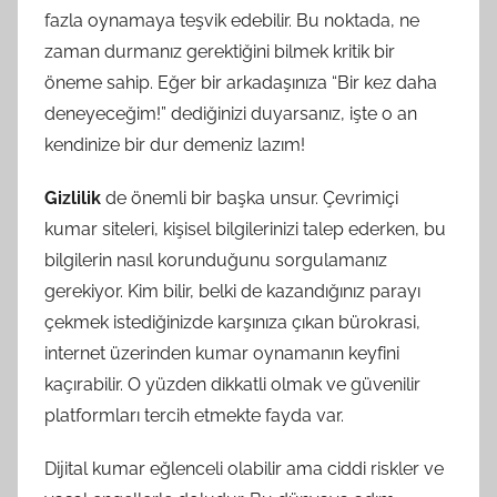
fazla oynamaya teşvik edebilir. Bu noktada, ne
zaman durmanız gerektiğini bilmek kritik bir
öneme sahip. Eğer bir arkadaşınıza “Bir kez daha
deneyeceğim!” dediğinizi duyarsanız, işte o an
kendinize bir dur demeniz lazım!
Gizlilik
de önemli bir başka unsur. Çevrimiçi
kumar siteleri, kişisel bilgilerinizi talep ederken, bu
bilgilerin nasıl korunduğunu sorgulamanız
gerekiyor. Kim bilir, belki de kazandığınız parayı
çekmek istediğinizde karşınıza çıkan bürokrasi,
internet üzerinden kumar oynamanın keyfini
kaçırabilir. O yüzden dikkatli olmak ve güvenilir
platformları tercih etmekte fayda var.
Dijital kumar eğlenceli olabilir ama ciddi riskler ve