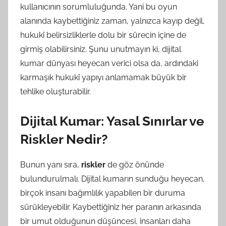
kullanıcının sorumluluğunda. Yani bu oyun
alanında kaybettiğiniz zaman, yalnızca kayıp değil,
hukukî belirsizliklerle dolu bir sürecin içine de
girmiş olabilirsiniz. Şunu unutmayın ki, dijital
kumar dünyası heyecan verici olsa da, ardındaki
karmaşık hukukî yapıyı anlamamak büyük bir
tehlike oluşturabilir.
Dijital Kumar: Yasal Sınırlar ve
Riskler Nedir?
Bunun yanı sıra,
riskler
de göz önünde
bulundurulmalı. Dijital kumarın sunduğu heyecan,
birçok insanı bağımlılık yapabilen bir duruma
sürükleyebilir. Kaybettiğiniz her paranın arkasında
bir umut olduğunun düşüncesi, insanları daha