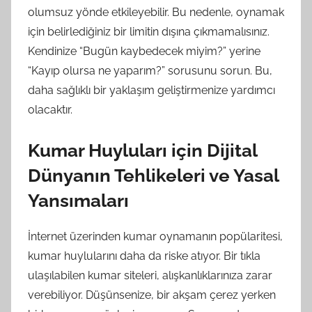
olumsuz yönde etkileyebilir. Bu nedenle, oynamak
için belirlediğiniz bir limitin dışına çıkmamalısınız.
Kendinize “Bugün kaybedecek miyim?” yerine
“Kayıp olursa ne yaparım?” sorusunu sorun. Bu,
daha sağlıklı bir yaklaşım geliştirmenize yardımcı
olacaktır.
Kumar Huyluları için Dijital
Dünyanın Tehlikeleri ve Yasal
Yansımaları
İnternet üzerinden kumar oynamanın popülaritesi,
kumar huylularını daha da riske atıyor. Bir tıkla
ulaşılabilen kumar siteleri, alışkanlıklarınıza zarar
verebiliyor. Düşünsenize, bir akşam çerez yerken