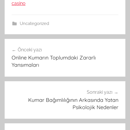
casino
Uncategorized
Yazı
Önceki yazı
gezinmesi
Online Kumarın Toplumdaki Zararlı
Yansımaları
Sonraki yazı
Kumar Bağımlılığının Arkasında Yatan
Psikolojik Nedenler