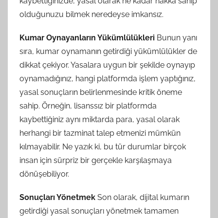
kaybettiğinizde, yasal olarak ne kadar hakka sahip
olduğunuzu bilmek neredeyse imkansız.
Kumar Oynayanların Yükümlülükleri
Bunun yanı
sıra, kumar oynamanın getirdiği yükümlülükler de
dikkat çekiyor. Yasalara uygun bir şekilde oynayıp
oynamadığınız, hangi platformda işlem yaptığınız,
yasal sonuçların belirlenmesinde kritik öneme
sahip. Örneğin, lisanssız bir platformda
kaybettiğiniz aynı miktarda para, yasal olarak
herhangi bir tazminat talep etmenizi mümkün
kılmayabilir. Ne yazık ki, bu tür durumlar birçok
insan için sürpriz bir gerçekle karşılaşmaya
dönüşebiliyor.
Sonuçları Yönetmek
Son olarak, dijital kumarın
getirdiği yasal sonuçları yönetmek tamamen