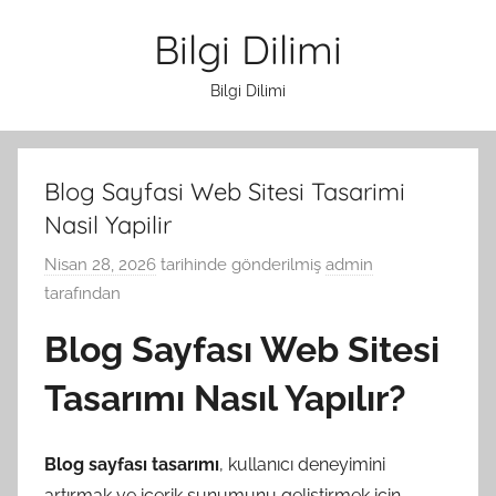
İçeriğe
Bilgi Dilimi
atla
Bilgi Dilimi
Blog Sayfasi Web Sitesi Tasarimi
Nasil Yapilir
Nisan 28, 2026
tarihinde gönderilmiş
admin
tarafından
Blog Sayfası Web Sitesi
Tasarımı Nasıl Yapılır?
Blog sayfası tasarımı
, kullanıcı deneyimini
artırmak ve içerik sunumunu geliştirmek için